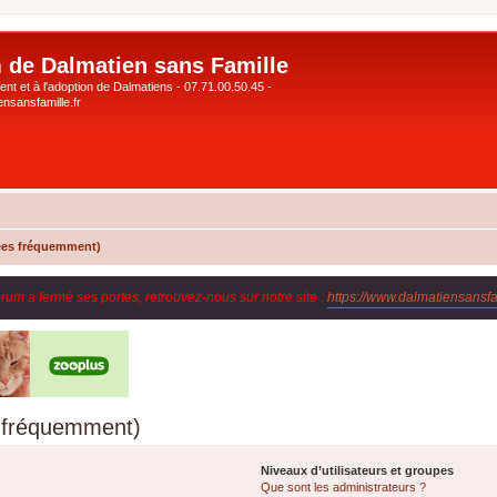
 de Dalmatien sans Famille
nt et à l'adoption de Dalmatiens - 07.71.00.50.45 -
nsansfamille.fr
ées fréquemment)
orum a fermé ses portes, retrouvez-nous sur notre site :
https://www.dalmatiensansfam
s fréquemment)
Niveaux d’utilisateurs et groupes
Que sont les administrateurs ?