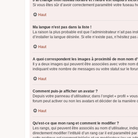
J’ai changé mon fuseau horaire et l’heure est toujours incorr
Si vous êtes sûr d’avoir correctement paramétré votre fuseau hor
Haut
Ma langue n’est pas dans la liste !
La raison la plus probable est que l’administrateur n’ait pas 
d’installer la langue désirée. Si elle n’existe pas, n’hésitez pa
Haut
A quoi correspondent les images à proximité de mon nom d’u
Il y a deux images qui peuvent être associées avec votre nom d’
indiquant votre nombre de messages ou votre statut sur le fo
Haut
Comment puis-je afficher un avatar ?
Depuis votre panneau d’utilisateur, dans l’onglet « profil » vou
forum peut activer ou non les avatars et décider de la manière d
Haut
Qu’est-ce que mon rang et comment le modifier ?
Les rangs, qui peuvent être associés au nom d’utilisateur, ind
directement modifier l’intitulé d’un rang car il est paramétré p