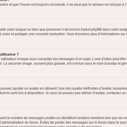
ecte !
aire et que l’heure est toujours incorrecte, il se peut que le serveur ne soit pas à
installé votre langue ou bien que personne n’ait encore traduit phpBB dans votre l
s à créer et partager une nouvelle traduction. Vous trouverez plus d’informations sur l
tilisateur ?
utilisateur lorsque vous consultez les messages d’un sujet. L’une d’elles peut êtr
rum. La seconde image, souvent plus grande, est connue sous le nom d’avatar et 
s pouvez ajouter un avatar en utilisant l’une des quatre méthodes d’avatar suivantes 
ont ils sont mis à disposition. Si vous ne pouvez pas utiliser d’avatar, contactez un
iquent le nombre de messages postés ou identifient certains membres tels que les 
ar l’administrateur du forum. Évitez de poster des messages sur le forum dans le seu