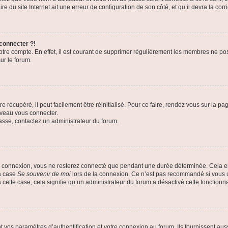
e du site Internet ait une erreur de configuration de son côté, et qu’il devra la corri
 connecter ?!
votre compte. En effet, il est courant de supprimer régulièrement les membres ne pos
ur le forum.
 récupéré, il peut facilement être réinitialisé. Pour ce faire, rendez vous sur la p
uveau vous connecter.
passe, contactez un administrateur du forum.
e connexion, vous ne resterez connecté que pendant une durée déterminée. Cela em
la case
Se souvenir de moi
lors de la connexion. Ce n’est pas recommandé si vous u
s cette case, cela signifie qu’un administrateur du forum a désactivé cette fonctionna
os paramètres d’authentification et votre connexion au forum. Ils fournissent aussi