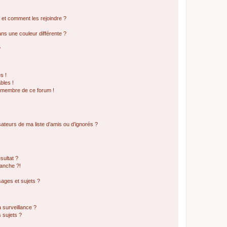
s et comment les rejoindre ?
s une couleur différente ?
?
s !
bles !
n membre de ce forum !
ateurs de ma liste d’amis ou d’ignorés ?
sultat ?
anche ?!
ages et sujets ?
a surveillance ?
 sujets ?