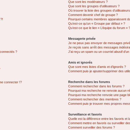
Que sont les modérateurs ?
Que sont les groupes d’utilisateurs ?
Où trouver la liste des groupes d’utilisateur
Comment devenir chef de groupe ?
 ?!
Pourquoi certains membres apparaissent dan
Qu’est-ce qu’un « Groupe par défaut » ?
Qu’est-ce que le lien « L’équipe du forum » 
Messagerie privée
Je ne peux pas envoyer de messages privé
Je reçois sans arrêt des messages indésira
 connectés ?
J’ai reçu un spam ou un courriel abusif d’u
Amis et ignorés
Que sont mes listes d’amis et d’ignorés ?
?
Comment puis-je ajouter/supprimer des utilis
Recherche dans les forums
e connecter !?
Comment rechercher dans les forums ?
Pourquoi ma recherche ne renvoie aucun ré
Pourquoi ma recherche renvoie une page bl
Comment rechercher des membres ?
Comment puis-je trouver mes propres mess
Surveillance et favoris
Quelle est la différence entre les favoris et l
Comment mettre en favoris ou surveiller des
Comment surveiller des forums ?