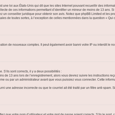
t une loi aux États-Unis qui dit que les sites Internet pouvant recueillir des infor
ollecte de ces informations permettant d’identifier un mineur de moins de 13 ans. S
tez un conseiller juridique pour obtenir son avis. Notez que phpBB Limited et les pr
gales de toutes sortes, à l’exception de celles mentionnées dans la question « Qui
réation de nouveaux comptes. Il peut également avoir banni votre IP ou interdit le no
 S’ils sont corrects, il y a deux possibilités :
ins de 13 ans lors de l’enregistrement, alors vous devrez suivre les instructions r
me ou par un administrateur avant que vous puissiez vous connecter. Cette informat
rni une adresse incorrecte ou que le courriel ait été traité par un filtre anti-spam. S
iez que votre nom d’utilisateur et votre mot de passe soient corrects. S’ils le sont,