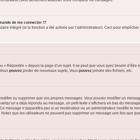
ministrateur) peut facilement abaisser votre compteur de messages.
mande de me connecter !?
re intégré (si la fonction a été activée par l’administrateur). Ceci pour empêcher l’u
 « Répondre » depuis la page d’un sujet. Il se peut que vous ayez besoin d’être e
: Vous
pouvez
poster de nouveaux sujets, Vous
pouvez
joindre des fichiers, etc.
modifier ou supprimer que vos propres messages. Vous pouvez modifier un message
lqu’un a déjà répondu au message, un petit texte s’affichera en bas du message ind
n. Ce message n’apparaîtra pas si un modérateur ou un administrateur modifie le mes
ive. Notez que les utilisateurs ne peuvent pas supprimer un message une fois que qu