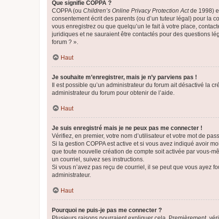
Que signifie COPPA ?
COPPA (ou
Children’s Online Privacy Protection Act
de 1998) es
consentement écrit des parents (ou d’un tuteur légal) pour la c
vous enregistrez ou que quelqu’un le fait à votre place, contac
juridiques et ne sauraient être contactés pour des questions lé
forum ? ».
Haut
Je souhaite m’enregistrer, mais je n’y parviens pas !
Il est possible qu’un administrateur du forum ait désactivé la c
administrateur du forum pour obtenir de l’aide.
Haut
Je suis enregistré mais je ne peux pas me connecter !
Vérifiez, en premier, votre nom d’utilisateur et votre mot de passe.
Si la gestion COPPA est active et si vous avez indiqué avoir mo
que toute nouvelle création de compte soit activée par vous-mê
un courriel, suivez ses instructions.
Si vous n’avez pas reçu de courriel, il se peut que vous ayez fou
administrateur.
Haut
Pourquoi ne puis-je pas me connecter ?
Plusieurs raisons pourraient expliquer cela. Premièrement, vérif