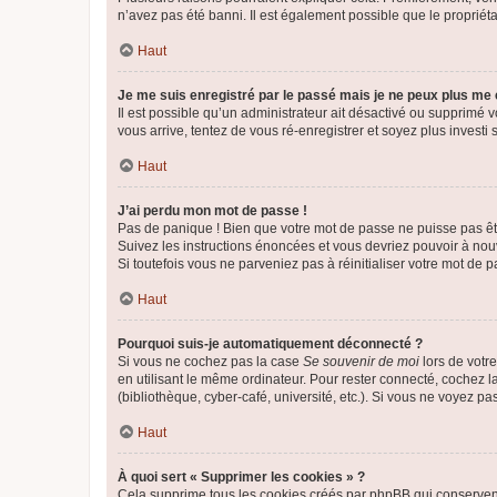
n’avez pas été banni. Il est également possible que le propriétair
Haut
Je me suis enregistré par le passé mais je ne peux plus me
Il est possible qu’un administrateur ait désactivé ou supprimé 
vous arrive, tentez de vous ré-enregistrer et soyez plus investi s
Haut
J’ai perdu mon mot de passe !
Pas de panique ! Bien que votre mot de passe ne puisse pas être
Suivez les instructions énoncées et vous devriez pouvoir à no
Si toutefois vous ne parveniez pas à réinitialiser votre mot de 
Haut
Pourquoi suis-je automatiquement déconnecté ?
Si vous ne cochez pas la case
Se souvenir de moi
lors de votr
en utilisant le même ordinateur. Pour rester connecté, cochez 
(bibliothèque, cyber-café, université, etc.). Si vous ne voyez pa
Haut
À quoi sert « Supprimer les cookies » ?
Cela supprime tous les cookies créés par phpBB qui conservent v