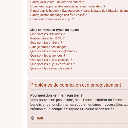
Pourquoi ai-je reçu un avertissement ?
Comment rapporter des messages à un modérateur ?
À quoi sert le bouton « Sauvegarder » dans la page de rédaction de 
Pourquoi mon message doit être validé ?
Comment remonter mon sujet ?
Mise en forme et types de sujets
Que sont les BBCodes ?
Puis-je utiliser le HTML ?
Que sont les smileys ?
Puis-je publier des images ?
Que sont les annonces globales ?
Que sont les annonces ?
Que sont les sujets épinglés ?
Que sont les sujets verrouillés ?
Que sont les icônes de sujet ?
Problèmes de connexion et d’enregistrement
Pourquoi dois-je m’enregistrer ?
Vous pouvez ne pas le faire, mais l’administrateur du forum peu
bénéficier de fonctionnalités supplémentaires inaccessibles au
création d’un compte est rapide et vivement conseillée.
Haut