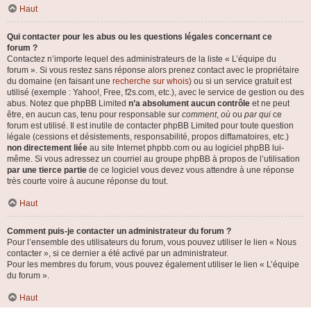
Haut
Qui contacter pour les abus ou les questions légales concernant ce
forum ?
Contactez n’importe lequel des administrateurs de la liste « L’équipe du
forum ». Si vous restez sans réponse alors prenez contact avec le propriétaire
du domaine (en faisant une
recherche sur whois
) ou si un service gratuit est
utilisé (exemple : Yahoo!, Free, f2s.com, etc.), avec le service de gestion ou des
abus. Notez que phpBB Limited
n’a absolument aucun contrôle
et ne peut
être, en aucun cas, tenu pour responsable sur
comment
,
où
ou
par qui
ce
forum est utilisé. Il est inutile de contacter phpBB Limited pour toute question
légale (cessions et désistements, responsabilité, propos diffamatoires, etc.)
non directement liée
au site Internet phpbb.com ou au logiciel phpBB lui-
même. Si vous adressez un courriel au groupe phpBB à propos de l’utilisation
par une tierce partie
de ce logiciel vous devez vous attendre à une réponse
très courte voire à aucune réponse du tout.
Haut
Comment puis-je contacter un administrateur du forum ?
Pour l’ensemble des utilisateurs du forum, vous pouvez utiliser le lien « Nous
contacter », si ce dernier a été activé par un administrateur.
Pour les membres du forum, vous pouvez également utiliser le lien « L’équipe
du forum ».
Haut