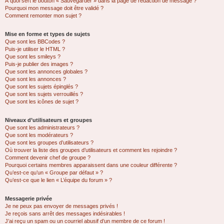
À quoi sert le bouton « Sauvegarder » dans la page de rédaction de message ?
Pourquoi mon message doit être validé ?
Comment remonter mon sujet ?
Mise en forme et types de sujets
Que sont les BBCodes ?
Puis-je utiliser le HTML ?
Que sont les smileys ?
Puis-je publier des images ?
Que sont les annonces globales ?
Que sont les annonces ?
Que sont les sujets épinglés ?
Que sont les sujets verrouillés ?
Que sont les icônes de sujet ?
Niveaux d’utilisateurs et groupes
Que sont les administrateurs ?
Que sont les modérateurs ?
Que sont les groupes d’utilisateurs ?
Où trouver la liste des groupes d’utilisateurs et comment les rejoindre ?
Comment devenir chef de groupe ?
Pourquoi certains membres apparaissent dans une couleur différente ?
Qu’est-ce qu’un « Groupe par défaut » ?
Qu’est-ce que le lien « L’équipe du forum » ?
Messagerie privée
Je ne peux pas envoyer de messages privés !
Je reçois sans arrêt des messages indésirables !
J’ai reçu un spam ou un courriel abusif d’un membre de ce forum !