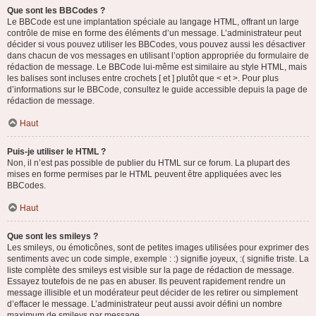
Que sont les BBCodes ?
Le BBCode est une implantation spéciale au langage HTML, offrant un large
contrôle de mise en forme des éléments d’un message. L’administrateur peut
décider si vous pouvez utiliser les BBCodes, vous pouvez aussi les désactiver
dans chacun de vos messages en utilisant l’option appropriée du formulaire de
rédaction de message. Le BBCode lui-même est similaire au style HTML, mais
les balises sont incluses entre crochets [ et ] plutôt que < et >. Pour plus
d’informations sur le BBCode, consultez le guide accessible depuis la page de
rédaction de message.
Haut
Puis-je utiliser le HTML ?
Non, il n’est pas possible de publier du HTML sur ce forum. La plupart des
mises en forme permises par le HTML peuvent être appliquées avec les
BBCodes.
Haut
Que sont les smileys ?
Les smileys, ou émoticônes, sont de petites images utilisées pour exprimer des
sentiments avec un code simple, exemple : :) signifie joyeux, :( signifie triste. La
liste complète des smileys est visible sur la page de rédaction de message.
Essayez toutefois de ne pas en abuser. Ils peuvent rapidement rendre un
message illisible et un modérateur peut décider de les retirer ou simplement
d’effacer le message. L’administrateur peut aussi avoir défini un nombre
maximum de smileys par message.