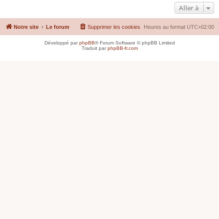
Aller à
Notre site
Le forum
Supprimer les cookies
Heures au format
UTC+02:00
Développé par
phpBB
® Forum Software © phpBB Limited
Traduit par
phpBB-fr.com