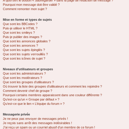
À quoi sert le bouton « Sauvegarder » dans la page de rédaction de message ?
Pourquoi mon message doit être validé ?
Comment remonter mon sujet ?
Mise en forme et types de sujets
Que sont les BBCodes ?
Puis-je utiliser le HTML ?
Que sont les smileys ?
Puis-je publier des images ?
Que sont les annonces globales ?
Que sont les annonces ?
Que sont les sujets épinglés ?
Que sont les sujets verrouillés ?
Que sont les icônes de sujet ?
Niveaux d’utilisateurs et groupes
Que sont les administrateurs ?
Que sont les modérateurs ?
Que sont les groupes d’utilisateurs ?
Où trouver la liste des groupes d’utilisateurs et comment les rejoindre ?
Comment devenir chef de groupe ?
Pourquoi certains membres apparaissent dans une couleur différente ?
Qu’est-ce qu’un « Groupe par défaut » ?
Qu’est-ce que le lien « L’équipe du forum » ?
Messagerie privée
Je ne peux pas envoyer de messages privés !
Je reçois sans arrêt des messages indésirables !
J’ai reçu un spam ou un courriel abusif d’un membre de ce forum !