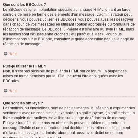
Que sont les BBCodes ?
Le BBCode est une implantation spéciale au langage HTML, offrant un large
contrôle de mise en forme des éléments d’un message. L’administrateur peut
décider si vous pouvez utiliser les BBCodes, vous pouvez aussi les désactiver
dans chacun de vos messages en utilisant l’option appropriée du formulaire de
rédaction de message. Le BBCode lui-même est similaire au style HTML, mais
les balises sont incluses entre crochets [ et ] plutôt que < et >. Pour plus
d’informations sur le BBCode, consultez le guide accessible depuis la page de
rédaction de message.
Haut
Puis-je utiliser le HTML ?
Non, il n’est pas possible de publier du HTML sur ce forum. La plupart des
mises en forme permises par le HTML peuvent être appliquées avec les
BBCodes.
Haut
Que sont les smileys ?
Les smileys, ou émoticônes, sont de petites images utilisées pour exprimer des
sentiments avec un code simple, exemple : :) signifie joyeux, :( signifie triste. La
liste complète des smileys est visible sur la page de rédaction de message.
Essayez toutefois de ne pas en abuser. Ils peuvent rapidement rendre un
message illisible et un modérateur peut décider de les retirer ou simplement
d’effacer le message. L’administrateur peut aussi avoir défini un nombre
maximum de smileys par message.