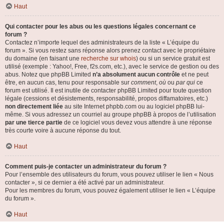
Haut
Qui contacter pour les abus ou les questions légales concernant ce
forum ?
Contactez n’importe lequel des administrateurs de la liste « L’équipe du
forum ». Si vous restez sans réponse alors prenez contact avec le propriétaire
du domaine (en faisant une
recherche sur whois
) ou si un service gratuit est
utilisé (exemple : Yahoo!, Free, f2s.com, etc.), avec le service de gestion ou des
abus. Notez que phpBB Limited
n’a absolument aucun contrôle
et ne peut
être, en aucun cas, tenu pour responsable sur
comment
,
où
ou
par qui
ce
forum est utilisé. Il est inutile de contacter phpBB Limited pour toute question
légale (cessions et désistements, responsabilité, propos diffamatoires, etc.)
non directement liée
au site Internet phpbb.com ou au logiciel phpBB lui-
même. Si vous adressez un courriel au groupe phpBB à propos de l’utilisation
par une tierce partie
de ce logiciel vous devez vous attendre à une réponse
très courte voire à aucune réponse du tout.
Haut
Comment puis-je contacter un administrateur du forum ?
Pour l’ensemble des utilisateurs du forum, vous pouvez utiliser le lien « Nous
contacter », si ce dernier a été activé par un administrateur.
Pour les membres du forum, vous pouvez également utiliser le lien « L’équipe
du forum ».
Haut