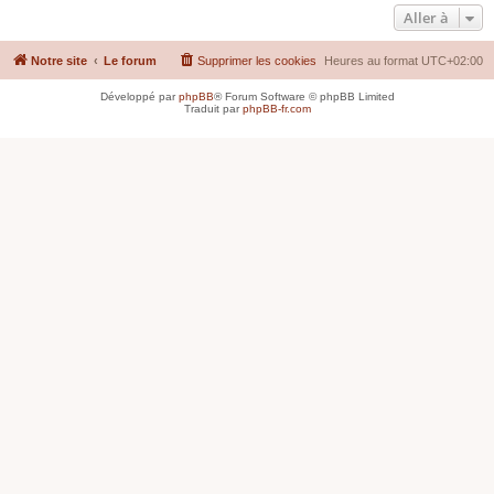
Aller à
Notre site
Le forum
Supprimer les cookies
Heures au format
UTC+02:00
Développé par
phpBB
® Forum Software © phpBB Limited
Traduit par
phpBB-fr.com