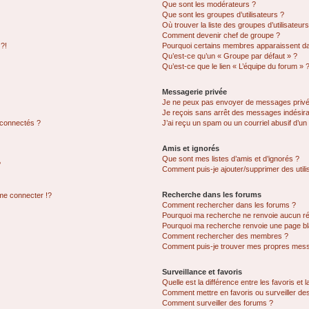
Que sont les modérateurs ?
Que sont les groupes d’utilisateurs ?
Où trouver la liste des groupes d’utilisateur
Comment devenir chef de groupe ?
 ?!
Pourquoi certains membres apparaissent dan
Qu’est-ce qu’un « Groupe par défaut » ?
Qu’est-ce que le lien « L’équipe du forum » 
Messagerie privée
Je ne peux pas envoyer de messages privé
Je reçois sans arrêt des messages indésira
 connectés ?
J’ai reçu un spam ou un courriel abusif d’u
Amis et ignorés
Que sont mes listes d’amis et d’ignorés ?
?
Comment puis-je ajouter/supprimer des utilis
Recherche dans les forums
e connecter !?
Comment rechercher dans les forums ?
Pourquoi ma recherche ne renvoie aucun ré
Pourquoi ma recherche renvoie une page bl
Comment rechercher des membres ?
Comment puis-je trouver mes propres mess
Surveillance et favoris
Quelle est la différence entre les favoris et l
Comment mettre en favoris ou surveiller des
Comment surveiller des forums ?