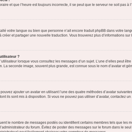
ecte !
aire et que l’heure est toujours incorrecte, il se peut que le serveur ne soit pas à
installé votre langue ou bien que personne n’ait encore traduit phpBB dans votre l
s à créer et partager une nouvelle traduction. Vous trouverez plus d’informations sur l
tilisateur ?
utilisateur lorsque vous consultez les messages d’un sujet. L’une d’elles peut êtr
rum. La seconde image, souvent plus grande, est connue sous le nom d’avatar et 
s pouvez ajouter un avatar en utilisant l’une des quatre méthodes d’avatar suivantes 
ont ils sont mis à disposition. Si vous ne pouvez pas utiliser d’avatar, contactez un
iquent le nombre de messages postés ou identifient certains membres tels que les 
ar l’administrateur du forum. Évitez de poster des messages sur le forum dans le seu