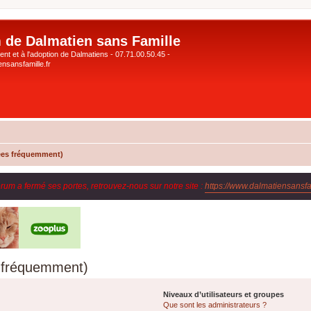
 de Dalmatien sans Famille
nt et à l'adoption de Dalmatiens - 07.71.00.50.45 -
nsansfamille.fr
ées fréquemment)
orum a fermé ses portes, retrouvez-nous sur notre site :
https://www.dalmatiensansfam
s fréquemment)
Niveaux d’utilisateurs et groupes
Que sont les administrateurs ?