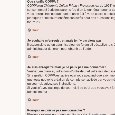
Que signifie COPPA ?
COPPA (ou
Children’s Online Privacy Protection Act
de 1998) es
consentement écrit des parents (ou d’un tuteur légal) pour la c
vous enregistrez ou que quelqu’un le fait à votre place, contac
juridiques et ne sauraient être contactés pour des questions lé
forum ? ».
Haut
Je souhaite m’enregistrer, mais je n’y parviens pas !
Il est possible qu’un administrateur du forum ait désactivé la c
administrateur du forum pour obtenir de l’aide.
Haut
Je suis enregistré mais je ne peux pas me connecter !
Vérifiez, en premier, votre nom d’utilisateur et votre mot de passe.
Si la gestion COPPA est active et si vous avez indiqué avoir mo
que toute nouvelle création de compte soit activée par vous-mê
un courriel, suivez ses instructions.
Si vous n’avez pas reçu de courriel, il se peut que vous ayez fou
administrateur.
Haut
Pourquoi ne puis-je pas me connecter ?
Plusieurs raisons pourraient expliquer cela. Premièrement, vérif