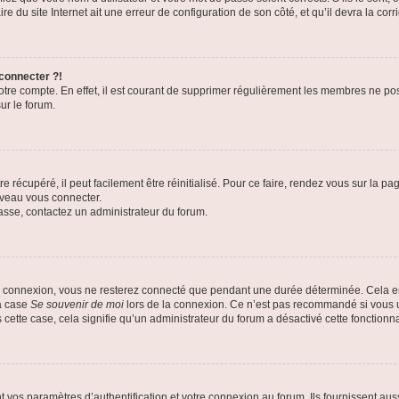
e du site Internet ait une erreur de configuration de son côté, et qu’il devra la corri
 connecter ?!
votre compte. En effet, il est courant de supprimer régulièrement les membres ne pos
ur le forum.
 récupéré, il peut facilement être réinitialisé. Pour ce faire, rendez vous sur la p
uveau vous connecter.
passe, contactez un administrateur du forum.
e connexion, vous ne resterez connecté que pendant une durée déterminée. Cela em
la case
Se souvenir de moi
lors de la connexion. Ce n’est pas recommandé si vous u
s cette case, cela signifie qu’un administrateur du forum a désactivé cette fonctionna
os paramètres d’authentification et votre connexion au forum. Ils fournissent aussi