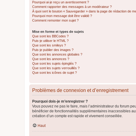
Pourquoi ai-je reçu un avertissement ?
Comment rapporter des messages à un modérateur ?
À quoi sert le bouton « Sauvegarder » dans la page de rédaction de 
Pourquoi mon message doit être validé ?
Comment remonter mon sujet ?
Mise en forme et types de sujets
Que sont les BBCodes ?
Puis-je utiliser le HTML ?
Que sont les smileys ?
Puis-je publier des images ?
Que sont les annonces globales ?
Que sont les annonces ?
Que sont les sujets épinglés ?
Que sont les sujets verrouillés ?
Que sont les icônes de sujet ?
Problèmes de connexion et d’enregistrement
Pourquoi dois-je m’enregistrer ?
Vous pouvez ne pas le faire, mais l’administrateur du forum peu
bénéficier de fonctionnalités supplémentaires inaccessibles au
création d’un compte est rapide et vivement conseillée.
Haut