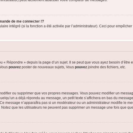
ministrateur) peut facilement abaisser votre compteur de messages.
mande de me connecter !?
re intégré (si la fonction a été activée par l’administrateur). Ceci pour empêcher l’u
 « Répondre » depuis la page d’un sujet. Il se peut que vous ayez besoin d’être e
: Vous
pouvez
poster de nouveaux sujets, Vous
pouvez
joindre des fichiers, etc.
modifier ou supprimer que vos propres messages. Vous pouvez modifier un message
lqu’un a déjà répondu au message, un petit texte s’affichera en bas du message ind
n. Ce message n’apparaîtra pas si un modérateur ou un administrateur modifie le mes
ive. Notez que les utilisateurs ne peuvent pas supprimer un message une fois que qu