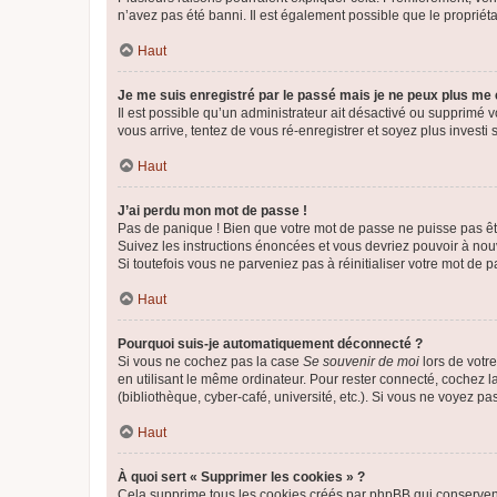
n’avez pas été banni. Il est également possible que le propriétair
Haut
Je me suis enregistré par le passé mais je ne peux plus me
Il est possible qu’un administrateur ait désactivé ou supprimé 
vous arrive, tentez de vous ré-enregistrer et soyez plus investi s
Haut
J’ai perdu mon mot de passe !
Pas de panique ! Bien que votre mot de passe ne puisse pas être
Suivez les instructions énoncées et vous devriez pouvoir à no
Si toutefois vous ne parveniez pas à réinitialiser votre mot de 
Haut
Pourquoi suis-je automatiquement déconnecté ?
Si vous ne cochez pas la case
Se souvenir de moi
lors de votr
en utilisant le même ordinateur. Pour rester connecté, cochez 
(bibliothèque, cyber-café, université, etc.). Si vous ne voyez pa
Haut
À quoi sert « Supprimer les cookies » ?
Cela supprime tous les cookies créés par phpBB qui conservent v