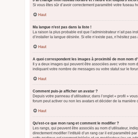
J’ai changé mon fuseau horaire et l’heure est toujours incorr
Si vous êtes sûr d’avoir correctement paramétré votre fuseau hor
Haut
Ma langue n’est pas dans la liste !
La raison la plus probable est que l’administrateur n’ait pas 
d’installer la langue désirée. Si elle n’existe pas, n’hésitez pa
Haut
A quoi correspondent les images à proximité de mon nom d’u
Il y a deux images qui peuvent être associées avec votre nom d’
indiquant votre nombre de messages ou votre statut sur le fo
Haut
Comment puis-je afficher un avatar ?
Depuis votre panneau d’utilisateur, dans l’onglet « profil » vou
forum peut activer ou non les avatars et décider de la manière d
Haut
Qu’est-ce que mon rang et comment le modifier ?
Les rangs, qui peuvent être associés au nom d’utilisateur, ind
directement modifier l’intitulé d’un rang car il est paramétré p