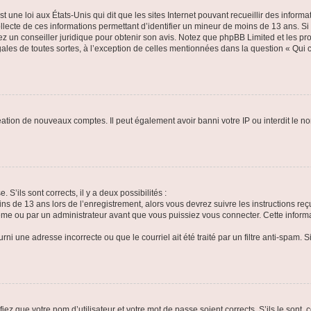
t une loi aux États-Unis qui dit que les sites Internet pouvant recueillir des infor
ollecte de ces informations permettant d’identifier un mineur de moins de 13 ans. S
tez un conseiller juridique pour obtenir son avis. Notez que phpBB Limited et les pr
gales de toutes sortes, à l’exception de celles mentionnées dans la question « Qui
réation de nouveaux comptes. Il peut également avoir banni votre IP ou interdit le no
 S’ils sont corrects, il y a deux possibilités :
ins de 13 ans lors de l’enregistrement, alors vous devrez suivre les instructions r
me ou par un administrateur avant que vous puissiez vous connecter. Cette informat
rni une adresse incorrecte ou que le courriel ait été traité par un filtre anti-spam. S
iez que votre nom d’utilisateur et votre mot de passe soient corrects. S’ils le sont,