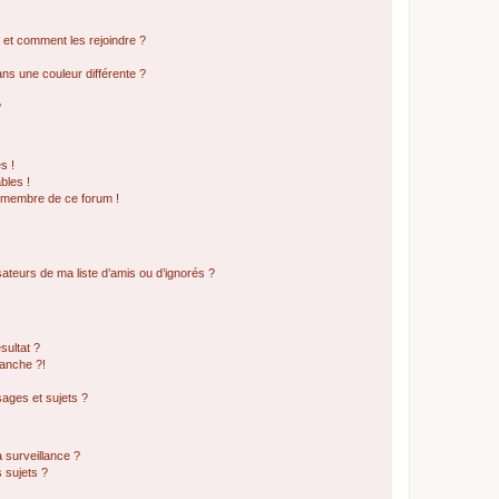
s et comment les rejoindre ?
s une couleur différente ?
?
s !
bles !
n membre de ce forum !
ateurs de ma liste d’amis ou d’ignorés ?
sultat ?
anche ?!
ages et sujets ?
a surveillance ?
 sujets ?