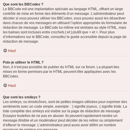
Que sont les BBCodes ?
Le BBCode est une implantation spéciale au langage HTML, offrant un large
contrôle de mise en forme des éléments d’un message. L’administrateur peut
décider si vous pouvez utiliser les BBCodes, vous pouvez aussi les désactiver
dans chacun de vos messages en utilisant l’option appropriée du formulaire de
rédaction de message. Le BBCode lui-même est similaire au style HTML, mais
les balises sont incluses entre crochets [ et ] plutôt que < et >. Pour plus
d’informations sur le BBCode, consultez le guide accessible depuis la page de
rédaction de message.
Haut
Puis-je utiliser le HTML ?
Non, il n’est pas possible de publier du HTML sur ce forum. La plupart des
mises en forme permises par le HTML peuvent être appliquées avec les
BBCodes.
Haut
Que sont les smileys ?
Les smileys, ou émoticônes, sont de petites images utilisées pour exprimer des
sentiments avec un code simple, exemple : :) signifie joyeux, :( signifie triste. La
liste complète des smileys est visible sur la page de rédaction de message.
Essayez toutefois de ne pas en abuser. Ils peuvent rapidement rendre un
message illisible et un modérateur peut décider de les retirer ou simplement
d’effacer le message. L’administrateur peut aussi avoir défini un nombre
maximum de smileys par message.