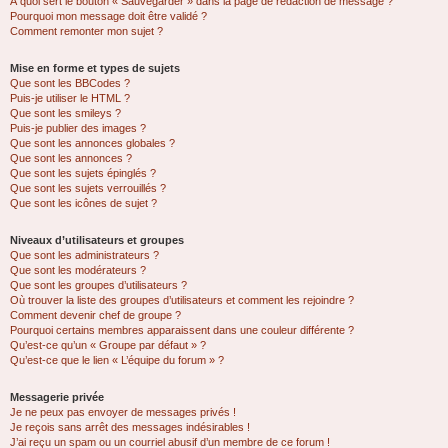
À quoi sert le bouton « Sauvegarder » dans la page de rédaction de message ?
Pourquoi mon message doit être validé ?
Comment remonter mon sujet ?
Mise en forme et types de sujets
Que sont les BBCodes ?
Puis-je utiliser le HTML ?
Que sont les smileys ?
Puis-je publier des images ?
Que sont les annonces globales ?
Que sont les annonces ?
Que sont les sujets épinglés ?
Que sont les sujets verrouillés ?
Que sont les icônes de sujet ?
Niveaux d’utilisateurs et groupes
Que sont les administrateurs ?
Que sont les modérateurs ?
Que sont les groupes d’utilisateurs ?
Où trouver la liste des groupes d’utilisateurs et comment les rejoindre ?
Comment devenir chef de groupe ?
Pourquoi certains membres apparaissent dans une couleur différente ?
Qu’est-ce qu’un « Groupe par défaut » ?
Qu’est-ce que le lien « L’équipe du forum » ?
Messagerie privée
Je ne peux pas envoyer de messages privés !
Je reçois sans arrêt des messages indésirables !
J’ai reçu un spam ou un courriel abusif d’un membre de ce forum !