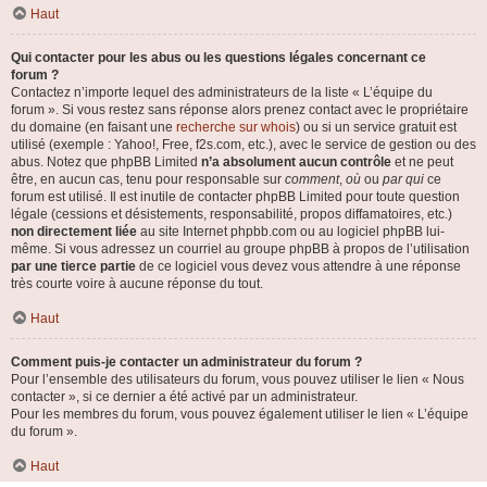
Haut
Qui contacter pour les abus ou les questions légales concernant ce
forum ?
Contactez n’importe lequel des administrateurs de la liste « L’équipe du
forum ». Si vous restez sans réponse alors prenez contact avec le propriétaire
du domaine (en faisant une
recherche sur whois
) ou si un service gratuit est
utilisé (exemple : Yahoo!, Free, f2s.com, etc.), avec le service de gestion ou des
abus. Notez que phpBB Limited
n’a absolument aucun contrôle
et ne peut
être, en aucun cas, tenu pour responsable sur
comment
,
où
ou
par qui
ce
forum est utilisé. Il est inutile de contacter phpBB Limited pour toute question
légale (cessions et désistements, responsabilité, propos diffamatoires, etc.)
non directement liée
au site Internet phpbb.com ou au logiciel phpBB lui-
même. Si vous adressez un courriel au groupe phpBB à propos de l’utilisation
par une tierce partie
de ce logiciel vous devez vous attendre à une réponse
très courte voire à aucune réponse du tout.
Haut
Comment puis-je contacter un administrateur du forum ?
Pour l’ensemble des utilisateurs du forum, vous pouvez utiliser le lien « Nous
contacter », si ce dernier a été activé par un administrateur.
Pour les membres du forum, vous pouvez également utiliser le lien « L’équipe
du forum ».
Haut