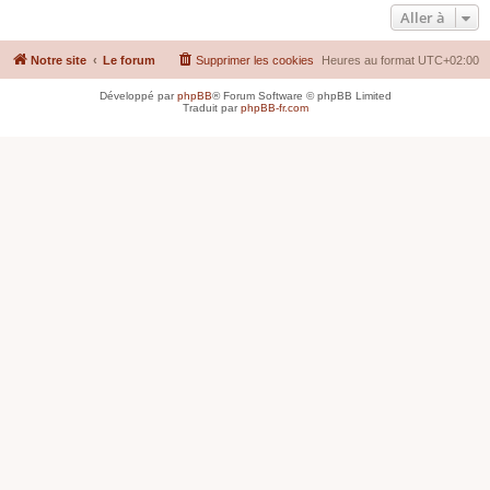
Aller à
Notre site
Le forum
Supprimer les cookies
Heures au format
UTC+02:00
Développé par
phpBB
® Forum Software © phpBB Limited
Traduit par
phpBB-fr.com