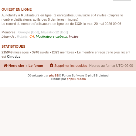
QUI EST EN LIGNE
Au total il y a
6
utilisateurs en ligne : 2 enregistrés, 0 invisible et 4 invités (d’après le
nombre d’utilisateurs actifs ces 5 dernières minutes)
Le record du nombre d’utilisateurs en ligne est de
1139
, le mer. 20 mai 2026 09:06
Membres :
Google [Bot]
,
Majestic-12 [Bot]
Légende :
Robots
,
CA
,
Modérateurs globaux
,
Invités
STATISTIQUES
215949
messages •
3748
sujets •
2323
membres • Le membre enregistré le plus récent
est
CindyLy
.
Notre site
Le forum
Supprimer les cookies
Heures au format
UTC+02:00
Développé par
phpBB
® Forum Software © phpBB Limited
Traduit par
phpBB-fr.com