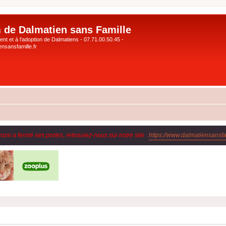
 de Dalmatien sans Famille
nt et à l'adoption de Dalmatiens - 07.71.00.50.45 -
nsansfamille.fr
orum a fermé ses portes, retrouvez-nous sur notre site :
https://www.dalmatiensansfam