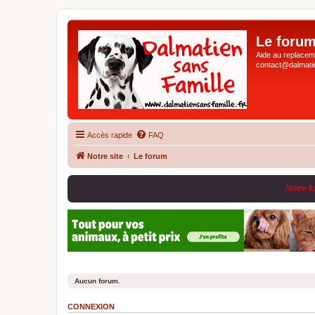
Le forum
Aide au replaceme
contact@dalmatie
Accès rapide
FAQ
Notre site
Le forum
Notre f
Aucun forum.
CONNEXION