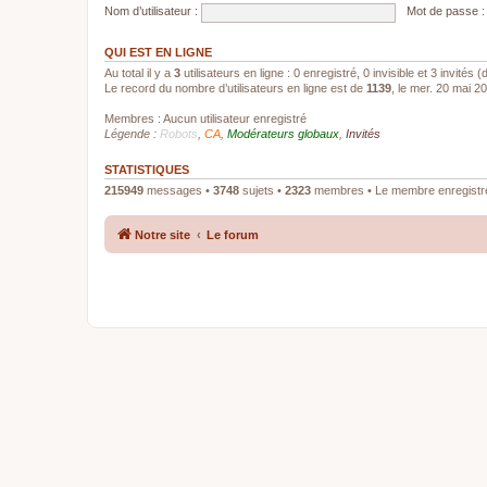
Nom d’utilisateur :
Mot de passe :
QUI EST EN LIGNE
Au total il y a
3
utilisateurs en ligne : 0 enregistré, 0 invisible et 3 invités
Le record du nombre d’utilisateurs en ligne est de
1139
, le mer. 20 mai 2
Membres : Aucun utilisateur enregistré
Légende :
Robots
,
CA
,
Modérateurs globaux
,
Invités
STATISTIQUES
215949
messages •
3748
sujets •
2323
membres • Le membre enregistré 
Notre site
Le forum