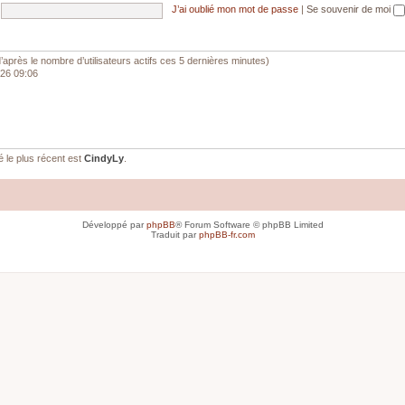
J’ai oublié mon mot de passe
|
Se souvenir de moi
 (d’après le nombre d’utilisateurs actifs ces 5 dernières minutes)
026 09:06
le plus récent est
CindyLy
.
Développé par
phpBB
® Forum Software © phpBB Limited
Traduit par
phpBB-fr.com