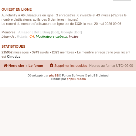
QUI EST EN LIGNE
Au total il y a
46
utilisateurs en ligne : 3 enregistrés, 0 invisible et 43 invités (d’après le
nombre d’utilisateurs actifs ces 5 dernières minutes)
Le record du nombre d’utilisateurs en ligne est de
1139
, le mer. 20 mai 2026 09:06
Membres :
Amazon [Bot]
,
Bing [Bot]
,
Google [Bot]
Légende :
Robots
,
CA
,
Modérateurs globaux
,
Invités
STATISTIQUES
215952
messages •
3749
sujets •
2323
membres • Le membre enregistré le plus récent
est
CindyLy
.
Notre site
Le forum
Supprimer les cookies
Heures au format
UTC+02:00
Développé par
phpBB
® Forum Software © phpBB Limited
Traduit par
phpBB-fr.com