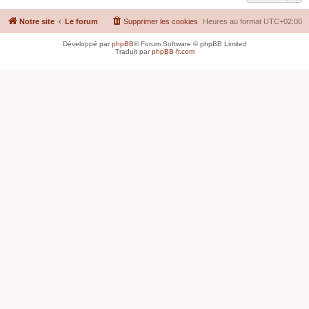
Notre site
Le forum
Supprimer les cookies
Heures au format
UTC+02:00
Développé par
phpBB
® Forum Software © phpBB Limited
Traduit par
phpBB-fr.com