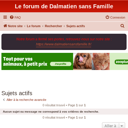
Le forum de Dalmatien sans Famille
FAQ
Connexion
R
Notre site
Le forum
Rechercher
Sujets actifs
e
Notre forum a fermé ses portes, retrouvez-nous sur notre site :
c
https://www.dalmatiensansfamille.fr/
.
h
e
r
c
h
e
r
Sujets actifs
Aller à la recherche avancée
0 résultat trouvé • Page
1
sur
1
Aucun sujet ou message ne correspond à vos critères de recherche.
0 résultat trouvé • Page
1
sur
1
Aller à