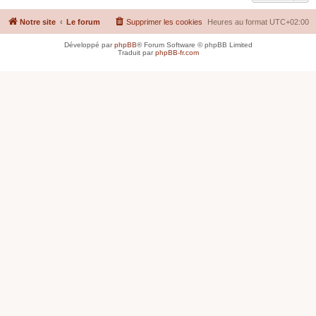
Notre site
Le forum
Supprimer les cookies
Heures au format
UTC+02:00
Développé par
phpBB
® Forum Software © phpBB Limited
Traduit par
phpBB-fr.com