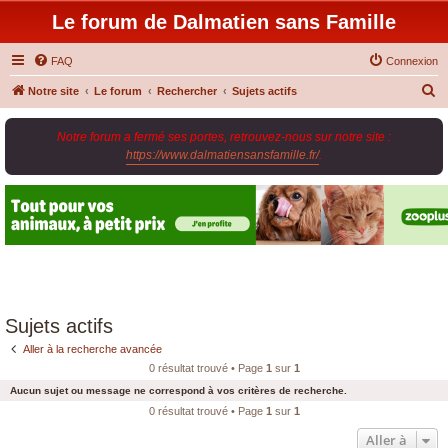
Le forum de Dalmatien sans Famille
FAQ
Connexion
R
Notre site
Le forum
Rechercher
Sujets actifs
e
Notre forum a fermé ses portes, retrouvez-nous sur notre site :
c
https://www.dalmatiensansfamille.fr/
.
h
e
r
c
h
e
r
Sujets actifs
Aller à la recherche avancée
0 résultat trouvé • Page
1
sur
1
Aucun sujet ou message ne correspond à vos critères de recherche.
0 résultat trouvé • Page
1
sur
1
Aller à