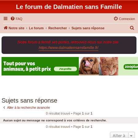
Le forum de Dalmatien sans Famille
FAQ
Connexion
R
Notre site
Le forum
Rechercher
Sujets sans réponse
e
Notre forum a fermé ses portes, retrouvez-nous sur notre site :
c
https://www.dalmatiensansfamille.fr/
.
h
e
r
c
h
e
r
Sujets sans réponse
Aller à la recherche avancée
0 résultat trouvé • Page
1
sur
1
Aucun sujet ou message ne correspond à vos critères de recherche.
0 résultat trouvé • Page
1
sur
1
Aller à