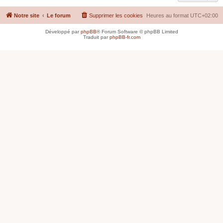
Notre site
Le forum
Supprimer les cookies
Heures au format
UTC+02:00
Développé par
phpBB
® Forum Software © phpBB Limited
Traduit par
phpBB-fr.com