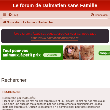
Le forum de Dalmatien sans Famille
FAQ
Connexion
Notre site
Le forum
Rechercher
Notre forum a fermé ses portes, retrouvez-nous sur notre site :
https://www.dalmatiensansfamille.fr/
.
Rechercher
RECHERCHER
Recherche par mots-clés :
Placez un
+
devant un mot qui doit être trouvé et un
-
devant un mot qui doit être exclu.
Saisissez une suite de mots séparés par des
|
entre crochets si uniquement un des
mots doit être trouvé. Utilisez le caractère « * » comme joker pour des recherches
partielles.