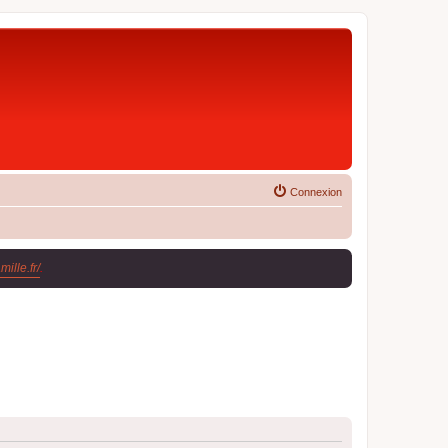
Connexion
ille.fr/
.