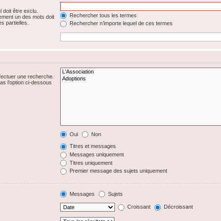
 doit être exclu.
Rechercher tous les termes
ement un des mots doit
s partielles.
Rechercher n’importe lequel de ces termes
fectuer une recherche.
s l’option ci-dessous
Oui
Non
Titres et messages
Messages uniquement
Titres uniquement
Premier message des sujets uniquement
Messages
Sujets
Croissant
Décroissant