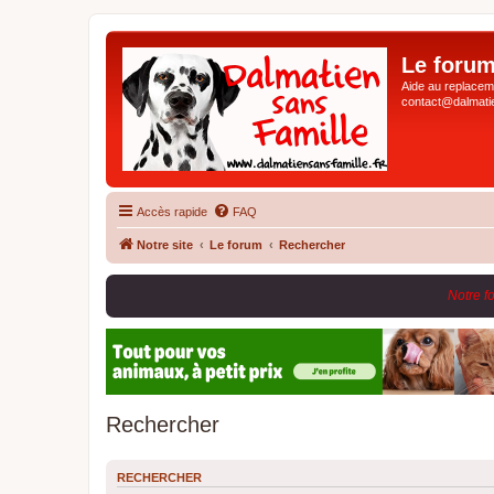
Le forum
Aide au replaceme
contact@dalmatie
Accès rapide
FAQ
Notre site
Le forum
Rechercher
Notre f
Rechercher
RECHERCHER