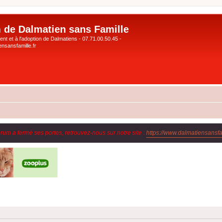
 de Dalmatien sans Famille
nt et à l'adoption de Dalmatiens - 07.71.00.50.45 -
nsansfamille.fr
orum a fermé ses portes, retrouvez-nous sur notre site :
https://www.dalmatiensansfam