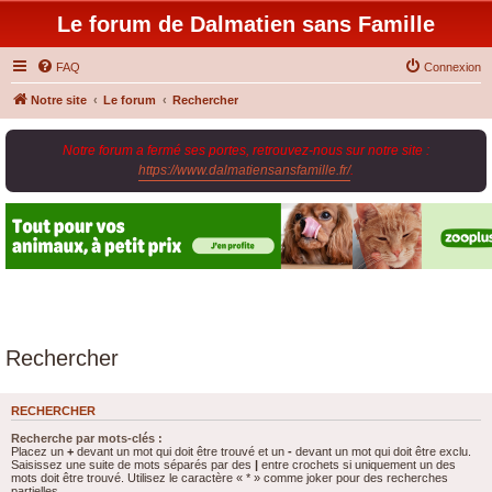
Le forum de Dalmatien sans Famille
FAQ
Connexion
Notre site
Le forum
Rechercher
Notre forum a fermé ses portes, retrouvez-nous sur notre site :
https://www.dalmatiensansfamille.fr/
.
Rechercher
RECHERCHER
Recherche par mots-clés :
Placez un
+
devant un mot qui doit être trouvé et un
-
devant un mot qui doit être exclu.
Saisissez une suite de mots séparés par des
|
entre crochets si uniquement un des
mots doit être trouvé. Utilisez le caractère « * » comme joker pour des recherches
partielles.