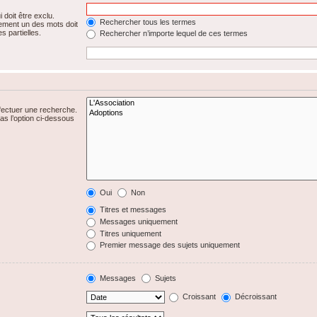
 doit être exclu.
Rechercher tous les termes
ement un des mots doit
s partielles.
Rechercher n’importe lequel de ces termes
fectuer une recherche.
s l’option ci-dessous
Oui
Non
Titres et messages
Messages uniquement
Titres uniquement
Premier message des sujets uniquement
Messages
Sujets
Croissant
Décroissant