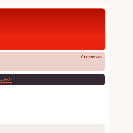
Connexion
ille.fr/
.