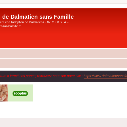
 de Dalmatien sans Famille
nt et à l'adoption de Dalmatiens - 07.71.00.50.45 -
nsansfamille.fr
orum a fermé ses portes, retrouvez-nous sur notre site :
https://www.dalmatiensansfam