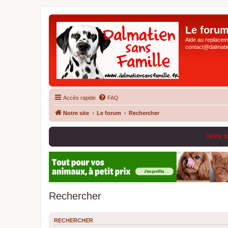
Le forum
Aide au replaceme
contact@dalmatie
Accès rapide
FAQ
Notre site
Le forum
Rechercher
Notre f
Rechercher
RECHERCHER