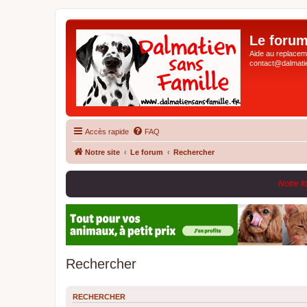
Le forum
Aide au replaceme
contact@dalmatie
Accès rapide
FAQ
Notre site
Le forum
Rechercher
Notre f
Rechercher
RECHERCHER