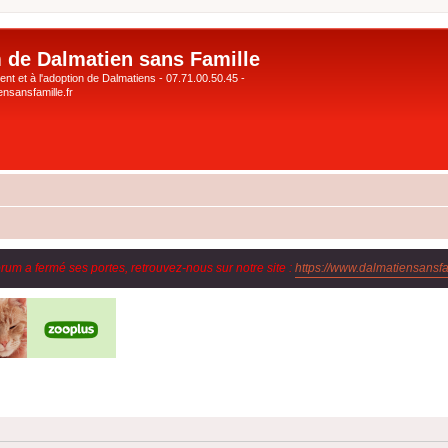
 de Dalmatien sans Famille
nt et à l'adoption de Dalmatiens - 07.71.00.50.45 -
nsansfamille.fr
orum a fermé ses portes, retrouvez-nous sur notre site :
https://www.dalmatiensansfam