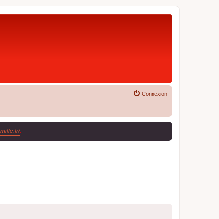
Connexion
ille.fr/
.