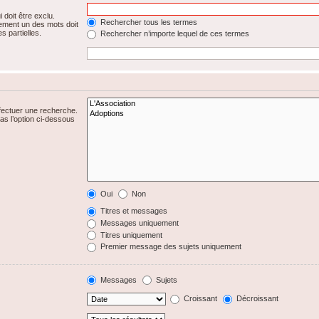
 doit être exclu.
Rechercher tous les termes
ement un des mots doit
s partielles.
Rechercher n’importe lequel de ces termes
fectuer une recherche.
s l’option ci-dessous
Oui
Non
Titres et messages
Messages uniquement
Titres uniquement
Premier message des sujets uniquement
Messages
Sujets
Croissant
Décroissant