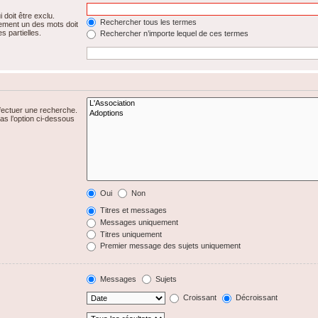
 doit être exclu.
Rechercher tous les termes
ement un des mots doit
s partielles.
Rechercher n’importe lequel de ces termes
fectuer une recherche.
s l’option ci-dessous
Oui
Non
Titres et messages
Messages uniquement
Titres uniquement
Premier message des sujets uniquement
Messages
Sujets
Croissant
Décroissant