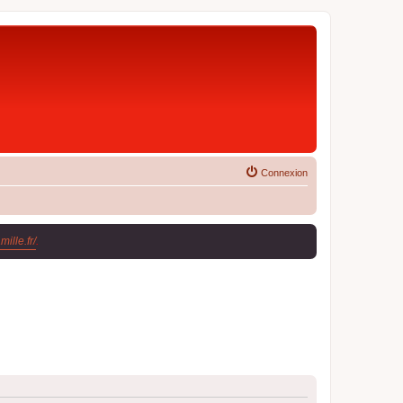
Connexion
ille.fr/
.