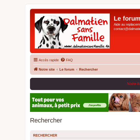
Le forum
Aide au replaceme
contact@dalmatie
Accès rapide
FAQ
Notre site
Le forum
Rechercher
Notre f
Rechercher
RECHERCHER