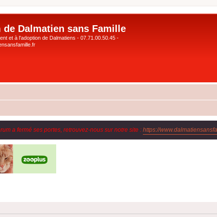
 de Dalmatien sans Famille
nt et à l'adoption de Dalmatiens - 07.71.00.50.45 -
nsansfamille.fr
orum a fermé ses portes, retrouvez-nous sur notre site :
https://www.dalmatiensansfam