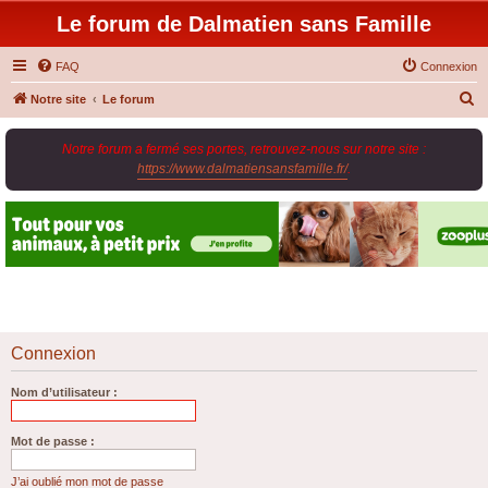
Le forum de Dalmatien sans Famille
FAQ
Connexion
R
Notre site
Le forum
e
Notre forum a fermé ses portes, retrouvez-nous sur notre site :
c
https://www.dalmatiensansfamille.fr/
.
h
e
r
c
h
e
r
Connexion
Nom d’utilisateur :
Mot de passe :
J’ai oublié mon mot de passe