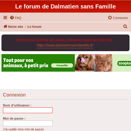
Le forum de Dalmatien sans Famille
FAQ
Connexion
R
Notre site
Le forum
e
Notre forum a fermé ses portes, retrouvez-nous sur notre site :
c
https://www.dalmatiensansfamille.fr/
.
h
e
r
c
h
e
r
Connexion
Nom d’utilisateur :
Mot de passe :
J’ai oublié mon mot de passe