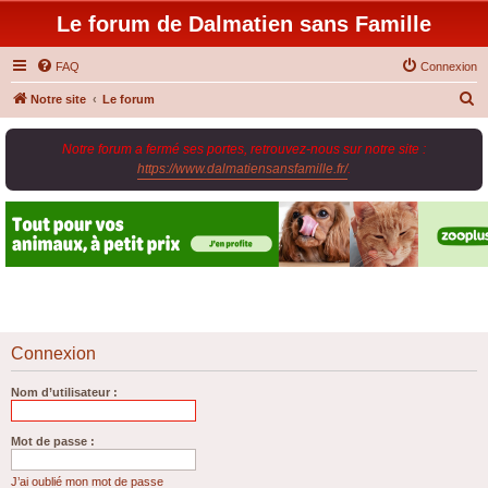
Le forum de Dalmatien sans Famille
FAQ
Connexion
R
Notre site
Le forum
e
Notre forum a fermé ses portes, retrouvez-nous sur notre site :
c
https://www.dalmatiensansfamille.fr/
.
h
e
r
c
h
e
r
Connexion
Nom d’utilisateur :
Mot de passe :
J’ai oublié mon mot de passe