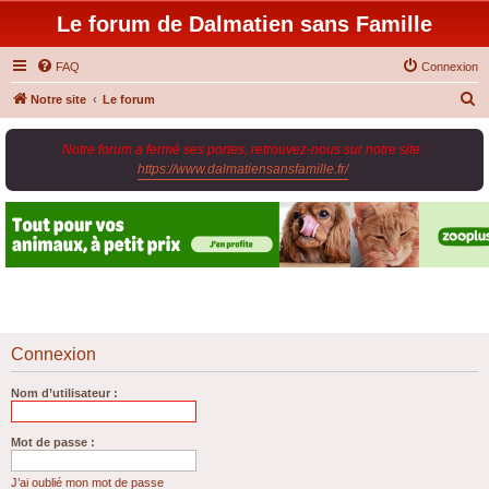
Le forum de Dalmatien sans Famille
FAQ
Connexion
R
Notre site
Le forum
e
Notre forum a fermé ses portes, retrouvez-nous sur notre site :
c
https://www.dalmatiensansfamille.fr/
.
h
e
r
c
h
e
r
Connexion
Nom d’utilisateur :
Mot de passe :
J’ai oublié mon mot de passe