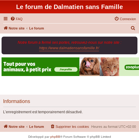
Le forum de Dalmatien sans Famille
FAQ
Connexion
R
Notre site
Le forum
e
Notre forum a fermé ses portes, retrouvez-nous sur notre site :
c
https://www.dalmatiensansfamille.fr/
.
h
e
r
c
h
e
r
Informations
L’enregistrement est temporairement désactivé.
Notre site
Le forum
Supprimer les cookies
Heures au format
UTC+02:00
Développé par
phpBB
® Forum Software © phpBB Limited