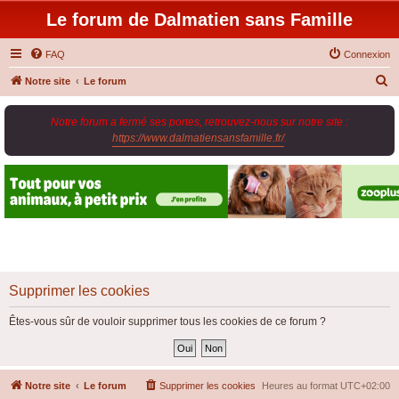
Le forum de Dalmatien sans Famille
FAQ
Connexion
R
Notre site
Le forum
e
Notre forum a fermé ses portes, retrouvez-nous sur notre site :
c
https://www.dalmatiensansfamille.fr/
.
h
e
r
c
h
e
r
Supprimer les cookies
Êtes-vous sûr de vouloir supprimer tous les cookies de ce forum ?
Notre site
Le forum
Supprimer les cookies
Heures au format
UTC+02:00