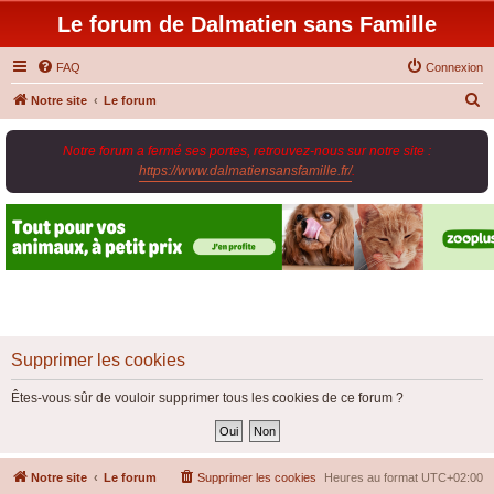
Le forum de Dalmatien sans Famille
FAQ
Connexion
R
Notre site
Le forum
e
Notre forum a fermé ses portes, retrouvez-nous sur notre site :
c
https://www.dalmatiensansfamille.fr/
.
h
e
r
c
h
e
r
Supprimer les cookies
Êtes-vous sûr de vouloir supprimer tous les cookies de ce forum ?
Notre site
Le forum
Supprimer les cookies
Heures au format
UTC+02:00