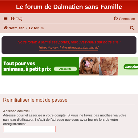
Le forum de Dalmatien sans Famille
FAQ
Connexion
R
Notre site
Le forum
e
Notre forum a fermé ses portes, retrouvez-nous sur notre site :
c
https://www.dalmatiensansfamille.fr/
.
h
e
r
c
h
e
r
Réinitialiser le mot de passse
Adresse courriel :
Adresse courriel associée à votre compte. Si vous ne l’avez pas modifiée via votre
panneau d’utilisateur, il s’agit de l’adresse que vous avez fournie lors de votre
enregistrement.