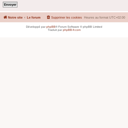
Notre site
Le forum
Supprimer les cookies
Heures au format
UTC+02:00
Développé par
phpBB
® Forum Software © phpBB Limited
Traduit par
phpBB-fr.com