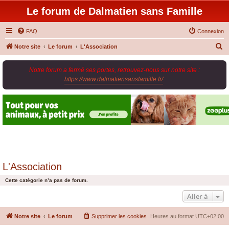
Le forum de Dalmatien sans Famille
FAQ
Connexion
R
Notre site
Le forum
L'Association
e
Notre forum a fermé ses portes, retrouvez-nous sur notre site :
c
https://www.dalmatiensansfamille.fr/
.
h
e
r
c
h
e
r
L'Association
Cette catégorie n’a pas de forum.
Aller à
Notre site
Le forum
Supprimer les cookies
Heures au format
UTC+02:00