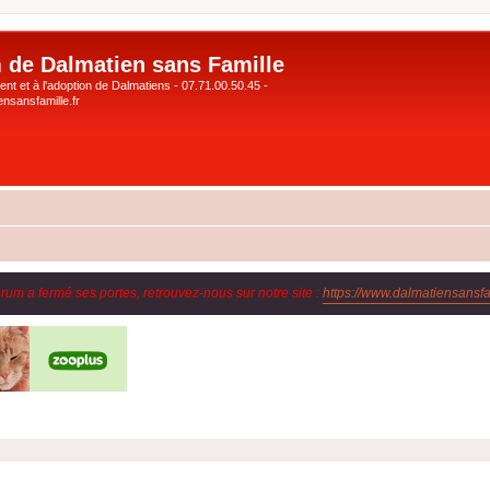
 de Dalmatien sans Famille
nt et à l'adoption de Dalmatiens - 07.71.00.50.45 -
nsansfamille.fr
orum a fermé ses portes, retrouvez-nous sur notre site :
https://www.dalmatiensansfam