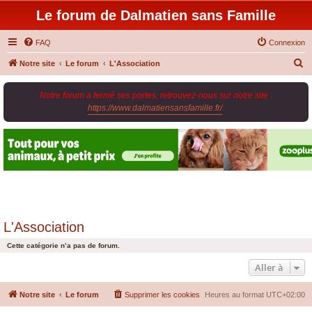
Le forum de Dalmatien sans Famille
FAQ
Connexion
R
Notre site
Le forum
L'Association
e
Notre forum a fermé ses portes, retrouvez-nous sur notre site :
c
https://www.dalmatiensansfamille.fr/
.
h
e
r
c
h
e
r
L'Association
Cette catégorie n’a pas de forum.
Aller à
Notre site
Le forum
Supprimer les cookies
Heures au format
UTC+02:00