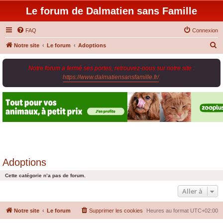
Le forum de Dalmatien sans Famille
FAQ
Connexion
R
Notre site
Le forum
Adoptions
e
Notre forum a fermé ses portes, retrouvez-nous sur notre site :
c
https://www.dalmatiensansfamille.fr/
.
h
e
r
c
h
e
r
Adoptions
Cette catégorie n’a pas de forum.
Aller à
Notre site
Le forum
Supprimer les cookies
Heures au format
UTC+02:00