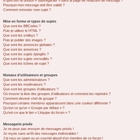
À quoi sert le bouton « Sauvegarder » dans la page de rédaction de message ?
Pourquoi mon message doit être validé ?
Comment remonter mon sujet ?
Mise en forme et types de sujets
Que sont les BBCodes ?
Puis-je utiliser le HTML ?
Que sont les smileys ?
Puis-je publier des images ?
Que sont les annonces globales ?
Que sont les annonces ?
Que sont les sujets épinglés ?
Que sont les sujets verrouillés ?
Que sont les icônes de sujet ?
Niveaux d’utilisateurs et groupes
Que sont les administrateurs ?
Que sont les modérateurs ?
Que sont les groupes d’utilisateurs ?
Où trouver la liste des groupes d’utilisateurs et comment les rejoindre ?
Comment devenir chef de groupe ?
Pourquoi certains membres apparaissent dans une couleur différente ?
Qu’est-ce qu’un « Groupe par défaut » ?
Qu’est-ce que le lien « L’équipe du forum » ?
Messagerie privée
Je ne peux pas envoyer de messages privés !
Je reçois sans arrêt des messages indésirables !
J’ai reçu un spam ou un courriel abusif d’un membre de ce forum !