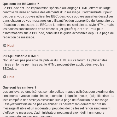
Que sont les BBCodes ?
Le BBCode est une implantation spéciale au langage HTML, offrant un large
contrôle de mise en forme des éléments d’un message. L’administrateur peut
décider si vous pouvez utiliser les BBCodes, vous pouvez aussi les désactiver
dans chacun de vos messages en utilisant l’option appropriée du formulaire de
rédaction de message. Le BBCode lui-même est similaire au style HTML, mais
les balises sont incluses entre crochets [ et ] plutôt que < et >. Pour plus
d’informations sur le BBCode, consultez le guide accessible depuis la page de
rédaction de message.
Haut
Puis-je utiliser le HTML ?
Non, il n’est pas possible de publier du HTML sur ce forum. La plupart des
mises en forme permises par le HTML peuvent être appliquées avec les
BBCodes.
Haut
Que sont les smileys ?
Les smileys, ou émoticônes, sont de petites images utilisées pour exprimer des
sentiments avec un code simple, exemple : :) signifie joyeux, :( signifie triste. La
liste complète des smileys est visible sur la page de rédaction de message.
Essayez toutefois de ne pas en abuser. Ils peuvent rapidement rendre un
message illisible et un modérateur peut décider de les retirer ou simplement
d’effacer le message. L’administrateur peut aussi avoir défini un nombre
maximum de smileys par message.