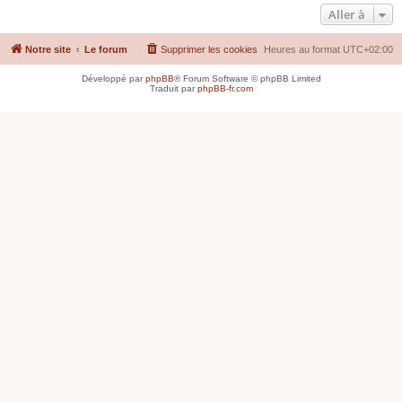
Aller à
Notre site
Le forum
Supprimer les cookies
Heures au format
UTC+02:00
Développé par
phpBB
® Forum Software © phpBB Limited
Traduit par
phpBB-fr.com