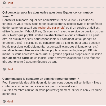
Haut
Qui contacter pour les abus ou les questions légales concernant ce
forum ?
Contactez n’importe lequel des administrateurs de la liste « L’équipe du
forum ». Si vous restez sans réponse alors prenez contact avec le propriétaire
du domaine (en faisant une
recherche sur whois
) ou si un service gratuit est
utilisé (exemple : Yahoo!, Free, f2s.com, etc.), avec le service de gestion ou des
abus. Notez que phpBB Limited
n’a absolument aucun contrôle
et ne peut
être, en aucun cas, tenu pour responsable sur
comment
,
où
ou
par qui
ce
forum est utilisé. Il est inutile de contacter phpBB Limited pour toute question
légale (cessions et désistements, responsabilité, propos diffamatoires, etc.)
non directement liée
au site Internet phpbb.com ou au logiciel phpBB lui-
même. Si vous adressez un courriel au groupe phpBB à propos de l’utilisation
par une tierce partie
de ce logiciel vous devez vous attendre à une réponse
très courte voire à aucune réponse du tout.
Haut
Comment puis-je contacter un administrateur du forum ?
Pour l’ensemble des utilisateurs du forum, vous pouvez utiliser le lien « Nous
contacter », si ce dernier a été activé par un administrateur.
Pour les membres du forum, vous pouvez également utiliser le lien « L’équipe
du forum ».
Haut