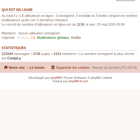
QUI EST EN LIGNE
Au total il y a
3
utilisateurs en ligne : 0 enregistré, 0 invisible et 3 invités (d’après le nombre
d’utilisateurs actifs ces 5 dernières minutes)
Le record du nombre d’utilisateurs en ligne est de
1139
, le mer. 20 mai 2026 09:06
Membres : Aucun utilisateur enregistré
Légende :
Robots
,
CA
,
Modérateurs globaux
,
Invités
STATISTIQUES
215949
messages •
3748
sujets •
2323
membres • Le membre enregistré le plus récent
est
CindyLy
.
Notre site
Le forum
Supprimer les cookies
Heures au format
UTC+02:00
Développé par
phpBB
® Forum Software © phpBB Limited
Traduit par
phpBB-fr.com