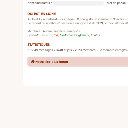
Nom d’utilisateur :
Mot de passe :
QUI EST EN LIGNE
Au total il y a
9
utilisateurs en ligne : 0 enregistré, 0 invisible et 9 invités
Le record du nombre d’utilisateurs en ligne est de
1139
, le mer. 20 mai 2
Membres : Aucun utilisateur enregistré
Légende :
Robots
,
CA
,
Modérateurs globaux
,
Invités
STATISTIQUES
215949
messages •
3748
sujets •
2323
membres • Le membre enregistré 
Notre site
Le forum