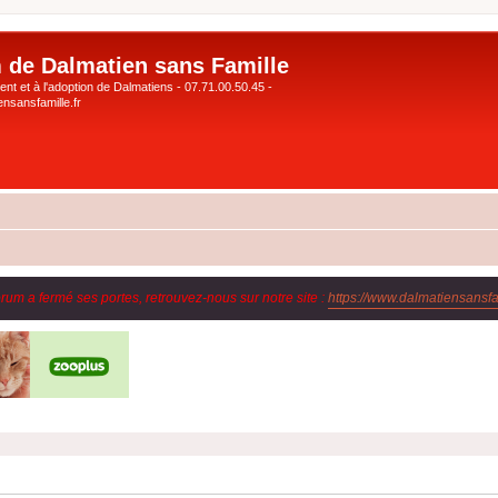
 de Dalmatien sans Famille
nt et à l'adoption de Dalmatiens - 07.71.00.50.45 -
nsansfamille.fr
orum a fermé ses portes, retrouvez-nous sur notre site :
https://www.dalmatiensansfam