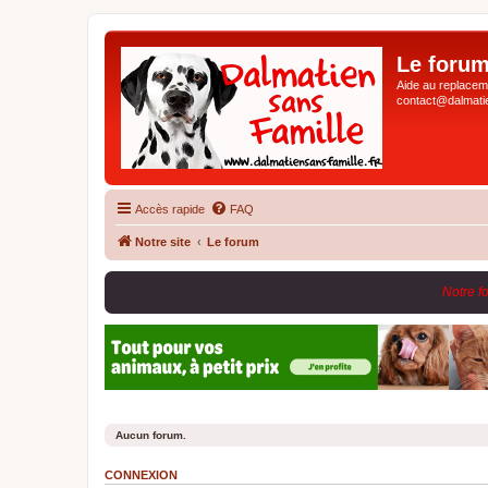
Le forum
Aide au replaceme
contact@dalmatie
Accès rapide
FAQ
Notre site
Le forum
Notre f
Aucun forum.
CONNEXION