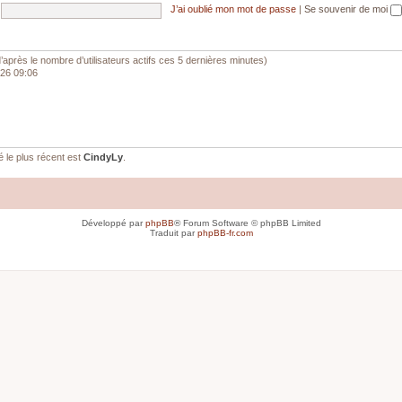
J’ai oublié mon mot de passe
|
Se souvenir de moi
 (d’après le nombre d’utilisateurs actifs ces 5 dernières minutes)
026 09:06
le plus récent est
CindyLy
.
Développé par
phpBB
® Forum Software © phpBB Limited
Traduit par
phpBB-fr.com