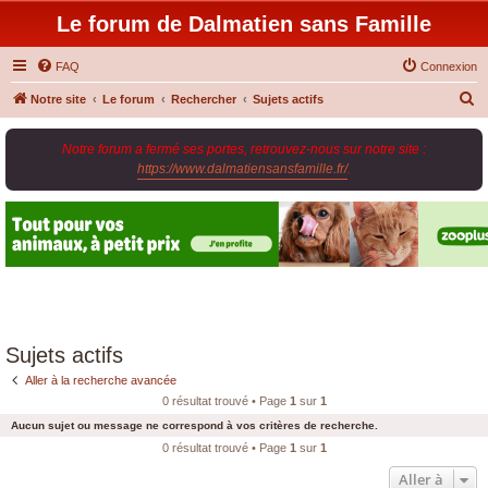
Le forum de Dalmatien sans Famille
FAQ
Connexion
R
Notre site
Le forum
Rechercher
Sujets actifs
e
Notre forum a fermé ses portes, retrouvez-nous sur notre site :
c
https://www.dalmatiensansfamille.fr/
.
h
e
r
c
h
e
r
Sujets actifs
Aller à la recherche avancée
0 résultat trouvé • Page
1
sur
1
Aucun sujet ou message ne correspond à vos critères de recherche.
0 résultat trouvé • Page
1
sur
1
Aller à