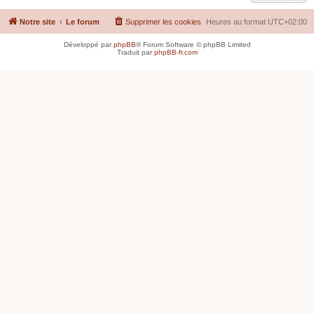
Notre site
Le forum
Supprimer les cookies
Heures au format
UTC+02:00
Développé par
phpBB
® Forum Software © phpBB Limited
Traduit par
phpBB-fr.com