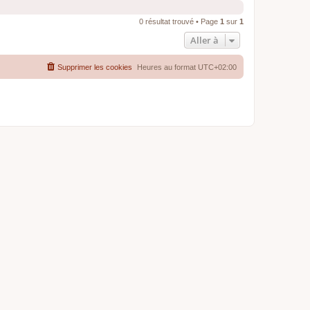
0 résultat trouvé • Page
1
sur
1
Aller à
Supprimer les cookies
Heures au format
UTC+02:00