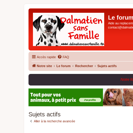
Le forum
Aide au replaceme
contact@dalmatie
Accès rapide
FAQ
Notre site
Le forum
Rechercher
Sujets actifs
Notre f
Sujets actifs
Aller à la recherche avancée