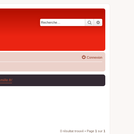
Rechercher
Recherche avancé
Connexion
ille.fr/
.
0 résultat trouvé • Page
1
sur
1