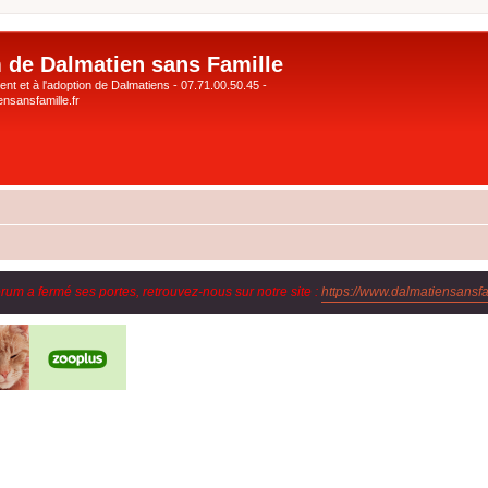
 de Dalmatien sans Famille
nt et à l'adoption de Dalmatiens - 07.71.00.50.45 -
nsansfamille.fr
orum a fermé ses portes, retrouvez-nous sur notre site :
https://www.dalmatiensansfam