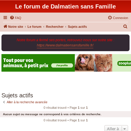
Le forum de Dalmatien sans Famille
FAQ
Connexion
R
Notre site
Le forum
Rechercher
Sujets actifs
e
Notre forum a fermé ses portes, retrouvez-nous sur notre site :
c
https://www.dalmatiensansfamille.fr/
.
h
e
r
c
h
e
r
Sujets actifs
Aller à la recherche avancée
0 résultat trouvé • Page
1
sur
1
Aucun sujet ou message ne correspond à vos critères de recherche.
0 résultat trouvé • Page
1
sur
1
Aller à