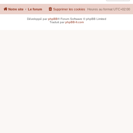
Notre site
Le forum
Supprimer les cookies
Heures au format
UTC+02:00
Développé par
phpBB
® Forum Software © phpBB Limited
Traduit par
phpBB-fr.com