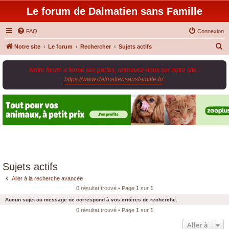
Le forum de Dalmatien sans Famille
FAQ
Connexion
R
Notre site
Le forum
Rechercher
Sujets actifs
e
Notre forum a fermé ses portes, retrouvez-nous sur notre site :
c
https://www.dalmatiensansfamille.fr/
.
h
e
r
c
h
e
r
Sujets actifs
Aller à la recherche avancée
0 résultat trouvé • Page
1
sur
1
Aucun sujet ou message ne correspond à vos critères de recherche.
0 résultat trouvé • Page
1
sur
1
Aller à