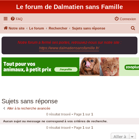
Le forum de Dalmatien sans Famille
FAQ
Connexion
R
Notre site
Le forum
Rechercher
Sujets sans réponse
e
Notre forum a fermé ses portes, retrouvez-nous sur notre site :
c
https://www.dalmatiensansfamille.fr/
.
h
e
r
c
h
e
r
Sujets sans réponse
Aller à la recherche avancée
0 résultat trouvé • Page
1
sur
1
Aucun sujet ou message ne correspond à vos critères de recherche.
0 résultat trouvé • Page
1
sur
1
Aller à