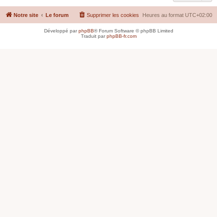
Notre site
Le forum
Supprimer les cookies
Heures au format
UTC+02:00
Développé par
phpBB
® Forum Software © phpBB Limited
Traduit par
phpBB-fr.com