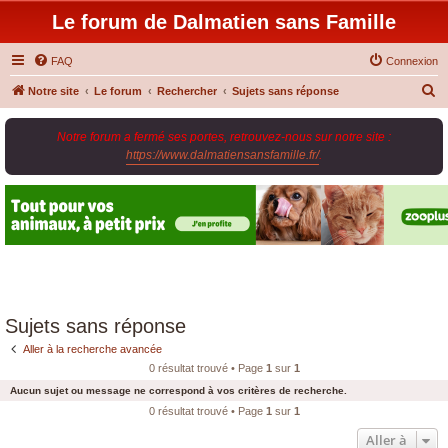
Le forum de Dalmatien sans Famille
FAQ
Connexion
R
Notre site
Le forum
Rechercher
Sujets sans réponse
e
Notre forum a fermé ses portes, retrouvez-nous sur notre site :
c
https://www.dalmatiensansfamille.fr/
.
h
e
r
c
h
e
r
Sujets sans réponse
Aller à la recherche avancée
0 résultat trouvé • Page
1
sur
1
Aucun sujet ou message ne correspond à vos critères de recherche.
0 résultat trouvé • Page
1
sur
1
Aller à