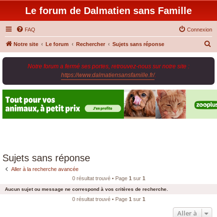
Le forum de Dalmatien sans Famille
FAQ
Connexion
R
Notre site
Le forum
Rechercher
Sujets sans réponse
e
Notre forum a fermé ses portes, retrouvez-nous sur notre site :
c
https://www.dalmatiensansfamille.fr/
.
h
e
r
c
h
e
r
Sujets sans réponse
Aller à la recherche avancée
0 résultat trouvé • Page
1
sur
1
Aucun sujet ou message ne correspond à vos critères de recherche.
0 résultat trouvé • Page
1
sur
1
Aller à