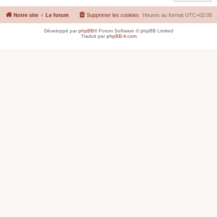
Notre site
Le forum
Supprimer les cookies
Heures au format
UTC+02:00
Développé par
phpBB
® Forum Software © phpBB Limited
Traduit par
phpBB-fr.com