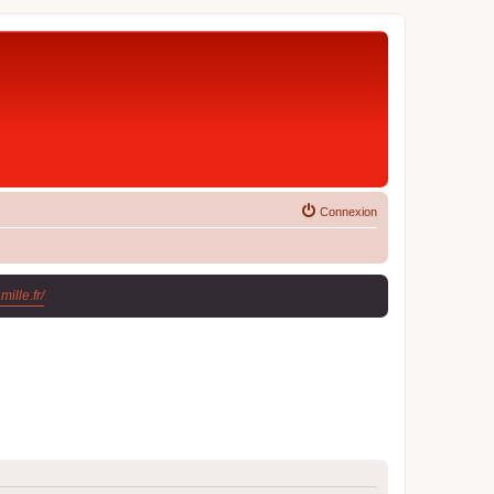
Connexion
ille.fr/
.