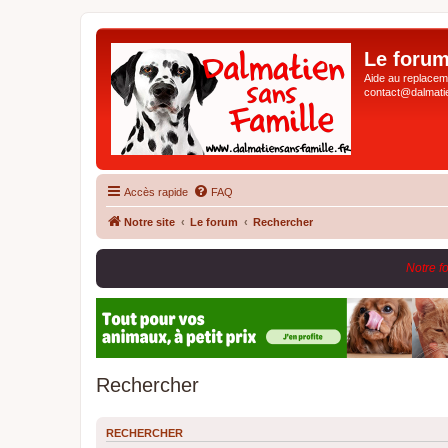
Le forum
Aide au replaceme
contact@dalmatie
Accès rapide
FAQ
Notre site
Le forum
Rechercher
Notre f
Rechercher
RECHERCHER