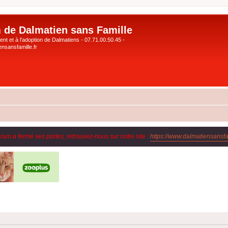
 de Dalmatien sans Famille
nt et à l'adoption de Dalmatiens - 07.71.00.50.45 -
nsansfamille.fr
orum a fermé ses portes, retrouvez-nous sur notre site :
https://www.dalmatiensansfam