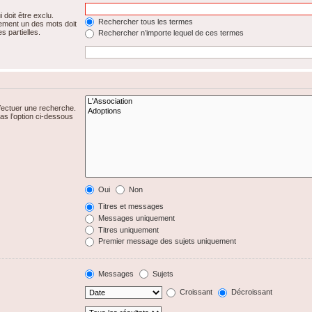
 doit être exclu.
Rechercher tous les termes
ement un des mots doit
s partielles.
Rechercher n’importe lequel de ces termes
fectuer une recherche.
s l’option ci-dessous
Oui
Non
Titres et messages
Messages uniquement
Titres uniquement
Premier message des sujets uniquement
Messages
Sujets
Croissant
Décroissant