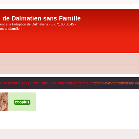
 de Dalmatien sans Famille
nt et à l'adoption de Dalmatiens - 07.71.00.50.45 -
nsansfamille.fr
orum a fermé ses portes, retrouvez-nous sur notre site :
https://www.dalmatiensansfam