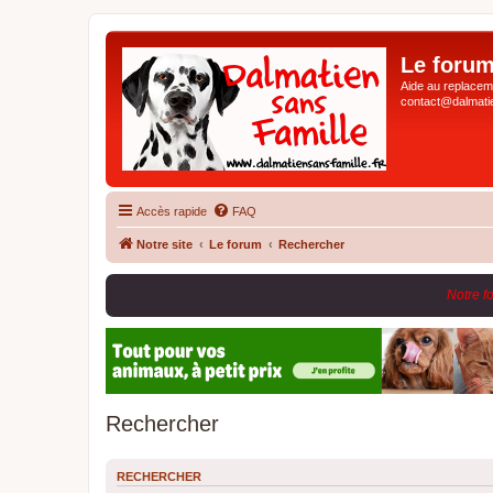
Le forum
Aide au replaceme
contact@dalmatie
Accès rapide
FAQ
Notre site
Le forum
Rechercher
Notre f
Rechercher
RECHERCHER