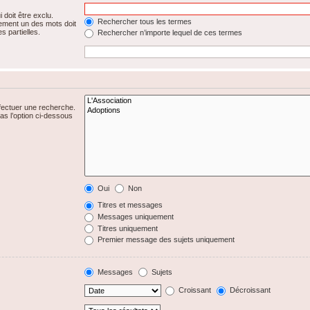
 doit être exclu.
Rechercher tous les termes
ement un des mots doit
s partielles.
Rechercher n’importe lequel de ces termes
fectuer une recherche.
s l’option ci-dessous
Oui
Non
Titres et messages
Messages uniquement
Titres uniquement
Premier message des sujets uniquement
Messages
Sujets
Croissant
Décroissant