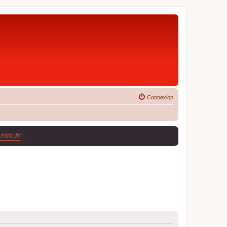
Connexion
ille.fr/
.