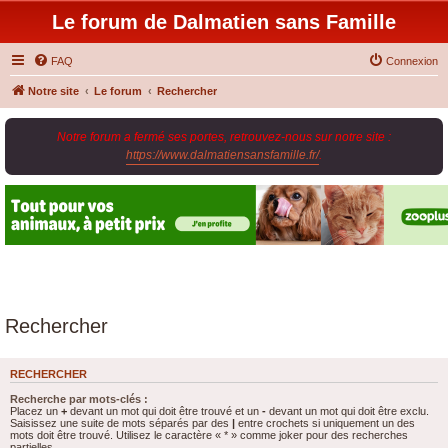
Le forum de Dalmatien sans Famille
FAQ
Connexion
Notre site
Le forum
Rechercher
Notre forum a fermé ses portes, retrouvez-nous sur notre site :
https://www.dalmatiensansfamille.fr/
.
Rechercher
RECHERCHER
Recherche par mots-clés :
Placez un
+
devant un mot qui doit être trouvé et un
-
devant un mot qui doit être exclu.
Saisissez une suite de mots séparés par des
|
entre crochets si uniquement un des
mots doit être trouvé. Utilisez le caractère « * » comme joker pour des recherches
partielles.