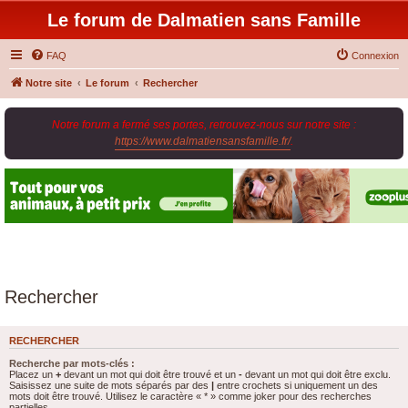
Le forum de Dalmatien sans Famille
FAQ
Connexion
Notre site
Le forum
Rechercher
Notre forum a fermé ses portes, retrouvez-nous sur notre site :
https://www.dalmatiensansfamille.fr/
.
Rechercher
RECHERCHER
Recherche par mots-clés :
Placez un
+
devant un mot qui doit être trouvé et un
-
devant un mot qui doit être exclu.
Saisissez une suite de mots séparés par des
|
entre crochets si uniquement un des
mots doit être trouvé. Utilisez le caractère « * » comme joker pour des recherches
partielles.