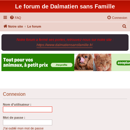
Le forum de Dalmatien sans Famille
FAQ
Connexion
R
Notre site
Le forum
e
Notre forum a fermé ses portes, retrouvez-nous sur notre site :
c
https://www.dalmatiensansfamille.fr/
.
h
e
r
c
h
e
r
Connexion
Nom d’utilisateur :
Mot de passe :
J’ai oublié mon mot de passe