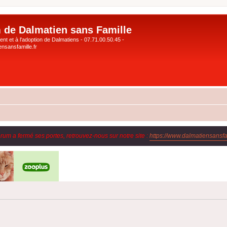
 de Dalmatien sans Famille
nt et à l'adoption de Dalmatiens - 07.71.00.50.45 -
nsansfamille.fr
orum a fermé ses portes, retrouvez-nous sur notre site :
https://www.dalmatiensansfam