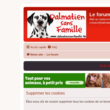
Le forum
Aide au replaceme
contact@dalmatie
Accès rapide
FAQ
Notre site
Le forum
Notre f
Supprimer les cookies
Êtes-vous sûr de vouloir supprimer tous les cookies de ce foru