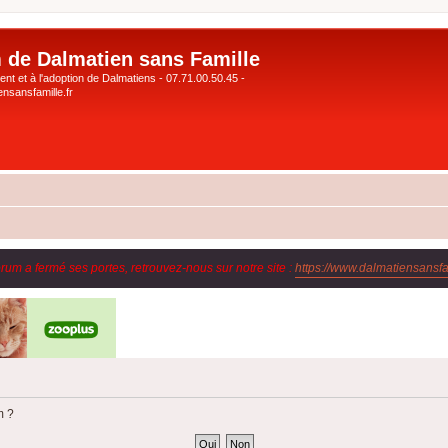
 de Dalmatien sans Famille
nt et à l'adoption de Dalmatiens - 07.71.00.50.45 -
nsansfamille.fr
orum a fermé ses portes, retrouvez-nous sur notre site :
https://www.dalmatiensansfam
m ?