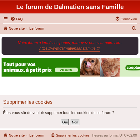
Le forum de Dalmatien sans Famille
FAQ
Connexion
R
Notre site
Le forum
e
Notre forum a fermé ses portes, retrouvez-nous sur notre site :
c
https://www.dalmatiensansfamille.fr/
.
h
e
r
c
h
e
r
Supprimer les cookies
Êtes-vous sûr de vouloir supprimer tous les cookies de ce forum ?
Notre site
Le forum
Supprimer les cookies
Heures au format
UTC+02:00