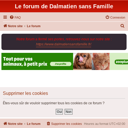
Le forum de Dalmatien sans Famille
FAQ
Connexion
R
Notre site
Le forum
e
Notre forum a fermé ses portes, retrouvez-nous sur notre site :
c
https://www.dalmatiensansfamille.fr/
.
h
e
r
c
h
e
r
Supprimer les cookies
Êtes-vous sûr de vouloir supprimer tous les cookies de ce forum ?
Notre site
Le forum
Supprimer les cookies
Heures au format
UTC+02:00