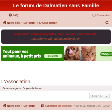
Le forum de Dalmatien sans Famille
FAQ
Connexion
R
Notre site
Le forum
L'Association
e
Notre forum a fermé ses portes, retrouvez-nous sur notre site :
c
https://www.dalmatiensansfamille.fr/
.
h
e
r
c
h
e
r
L'Association
Cette catégorie n’a pas de forum.
Aller à
Notre site
Le forum
Supprimer les cookies
Heures au format
UTC+02:00