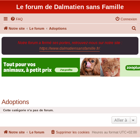
Le forum de Dalmatien sans Famille
FAQ
Connexion
R
Notre site
Le forum
Adoptions
e
Notre forum a fermé ses portes, retrouvez-nous sur notre site :
c
https://www.dalmatiensansfamille.fr/
.
h
e
r
c
h
e
r
Adoptions
Cette catégorie n’a pas de forum.
Aller à
Notre site
Le forum
Supprimer les cookies
Heures au format
UTC+02:00